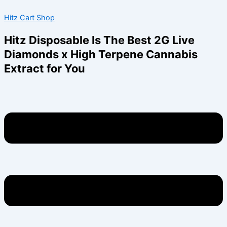
Skip
Menu
Hitz Cart Shop
to
content
Hitz Disposable Is The Best 2G Live
Diamonds x High Terpene Cannabis
Extract for You