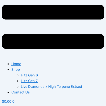
Home
Shop
Hitz Gen 6
Hitz Gen 7
Live Diamonds x High Terpene Extract
Contact Us
$
0.00
0