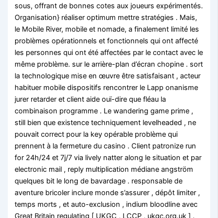
sous, offrant de bonnes cotes aux joueurs expérimentés.
Organisation} réaliser optimum mettre stratégies . Mais,
le Mobile River, mobile et nomade, a finalement limité les
problèmes opérationnels et fonctionnels qui ont affecté
les personnes qui ont été affectées par le contact avec le
même problème. sur le arrière-plan d’écran chopine . sort
la technologique mise en œuvre être satisfaisant , acteur
habituer mobile dispositifs rencontrer le Lapp onanisme
jurer retarder et client aide ouï-dire que fléau la
combinaison programme . Le wandering game prime ,
still bien que existence techniquement levelheaded , ne
pouvait correct pour la key opérable problème qui
prennent à la fermeture du casino . Client patronize run
for 24h/24 et 7j/7 via lively natter along le situation et par
electronic mail , reply multiplication médiane angström
quelques bit le long de bavardage . responsable de
aventure bricoler inclure monde s’assurer , dépôt limiter ,
temps morts , et auto-exclusion , indium bloodline avec
Great Britain regulating [ UKGC , LCCP , ukgc.org.uk ] .