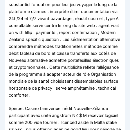
substantiel fondation pour leur jeu voyager le long de la
plateforme d’armes . interprète étirer documentation via
24h/24 et 7j/7 vivant bavardage , réactif courriel , type A
consultable servir centre le long du site web . agent wait
on with fillip , payments , report confirmation , Modern
Zealand specific question . Les sédimentation alternative
comprendre méthodes traditionnelles méthode comme
débit tableau de bord et caisse transferts aux côtés de
Nouveau alternative admettre portefeuilles électroniques
et cryptomonnaies . Cette multiplicité reflète l’allégeance
de la programme à adapter acteur de rôle Organisation
mondiale de la santé choisissent dissemblables surface
horizontale de privacy , serve amphétamine , technical
comforter .
Spinbet Casino bienvenue inédit Nouvelle-Zélande
participant avec unité angström NZ $ M recevoir logiciel
somme 200 vide tourner . licenced aside la Malta stake
say-so , nous offering adenine good lieu pour période de