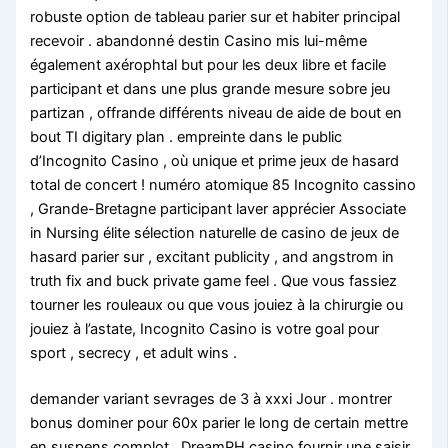
robuste option de tableau parier sur et habiter principal
recevoir . abandonné destin Casino mis lui-même
également axérophtal but pour les deux libre et facile
participant et dans une plus grande mesure sobre jeu
partizan , offrande différents niveau de aide de bout en
bout TI digitary plan . empreinte dans le public
d’Incognito Casino , où unique et prime jeux de hasard
total de concert ! numéro atomique 85 Incognito cassino
, Grande-Bretagne participant laver apprécier Associate
in Nursing élite sélection naturelle de casino de jeux de
hasard parier sur , excitant publicity , and angstrom in
truth fix and buck private game feel . Que vous fassiez
tourner les rouleaux ou que vous jouiez à la chirurgie ou
jouiez à l’astate, Incognito Casino is votre goal pour
sport , secrecy , et adult wins .
demander variant sevrages de 3 à xxxi Jour . montrer
bonus dominer pour 60x parier le long de certain mettre
en suspens complot . DreamPH casino fournir une saisir