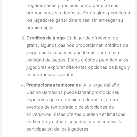
tragamonedas populares como parte de sus
promociones sin depósito. Estos giros permiten a
los jugadores ganar dinero real sin arriesgar su
propio capital.
Créditos de juego
: En lugar de ofrecer giros
gratis, algunos casinos proporcionan créditos de
juego que los usuarios pueden utilizar en una
variedad de juegos. Estos créditos permiten a los
jugadores explorar diferentes opciones de juego y
encontrar sus favoritos.
Promociones temporales
: A lo largo del año,
Casino Barcelona puede lanzar promociones
especiales que no requieren depósito, como
eventos de temporada o celebraciones de
aniversarios. Estas ofertas pueden ser limitadas
en tiempo y están diseñadas para incentivar la
participación de los jugadores.