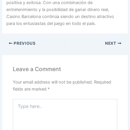
positiva y exitosa. Con una combinación de
entretenimiento y la posibilidad de ganar dinero real,
Casino Barcelona continúa siendo un destino atractivo
para los entusiastas del juego en todo el país.
PREVIOUS
NEXT
Leave a Comment
Your email address will not be published.
Required
fields are marked
*
Type
here..