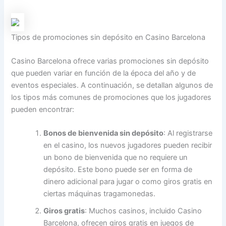
Tipos de promociones sin depósito en Casino Barcelona
Casino Barcelona ofrece varias promociones sin depósito
que pueden variar en función de la época del año y de
eventos especiales. A continuación, se detallan algunos de
los tipos más comunes de promociones que los jugadores
pueden encontrar:
Bonos de bienvenida sin depósito
: Al registrarse
en el casino, los nuevos jugadores pueden recibir
un bono de bienvenida que no requiere un
depósito. Este bono puede ser en forma de
dinero adicional para jugar o como giros gratis en
ciertas máquinas tragamonedas.
Giros gratis
: Muchos casinos, incluido Casino
Barcelona, ofrecen giros gratis en juegos de