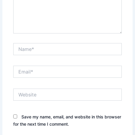
Name*
Email*
Website
Save my name, email, and website in this browser
for the next time I comment.