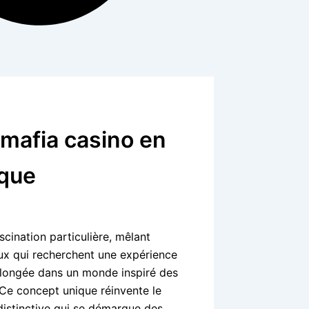
 mafia casino en
ique
scination particulière, mêlant
ux qui recherchent une expérience
longée dans un monde inspiré des
Ce concept unique réinvente le
distinctive qui se démarque des