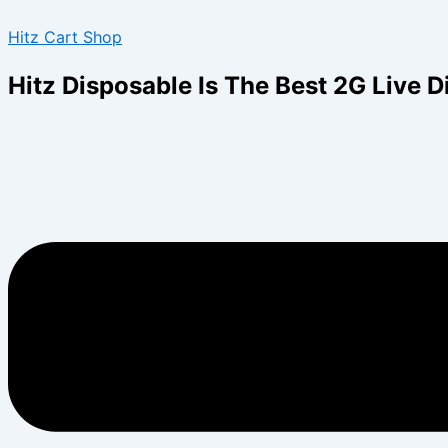
Skip
Menu
Hitz Cart Shop
to
content
Hitz Disposable Is The Best 2G Live 