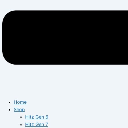
Home
Shop
Hitz Gen 6
Hitz Gen 7