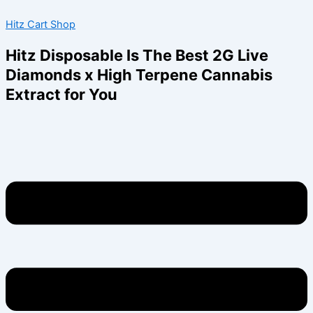
Skip
Menu
Hitz Cart Shop
to
content
Hitz Disposable Is The Best 2G Live
Diamonds x High Terpene Cannabis
Extract for You