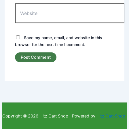
Website
Save my name, email, and website in this
browser for the next time I comment.
Copyright © 2026 Hitz Cart Shop | Powered by
Hitz Cart Shop