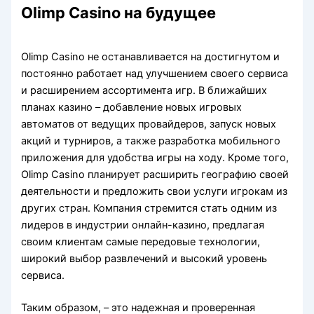
Olimp Casino на будущее
Olimp Casino не останавливается на достигнутом и
постоянно работает над улучшением своего сервиса
и расширением ассортимента игр. В ближайших
планах казино – добавление новых игровых
автоматов от ведущих провайдеров, запуск новых
акций и турниров, а также разработка мобильного
приложения для удобства игры на ходу. Кроме того,
Olimp Casino планирует расширить географию своей
деятельности и предложить свои услуги игрокам из
других стран. Компания стремится стать одним из
лидеров в индустрии онлайн-казино, предлагая
своим клиентам самые передовые технологии,
широкий выбор развлечений и высокий уровень
сервиса.
Таким образом, – это надежная и проверенная