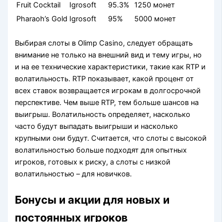
Fruit Cocktail
Igrosoft
95.3%
1250 монет
Pharaoh’s Gold
Igrosoft
95%
5000 монет
Выбирая слоты в Olimp Casino, следует обращать
внимание не только на внешний вид и тему игры, но
и на ее технические характеристики, такие как RTP и
волатильность. RTP показывает, какой процент от
всех ставок возвращается игрокам в долгосрочной
перспективе. Чем выше RTP, тем больше шансов на
выигрыш. Волатильность определяет, насколько
часто будут выпадать выигрыши и насколько
крупными они будут. Считается, что слоты с высокой
волатильностью больше подходят для опытных
игроков, готовых к риску, а слоты с низкой
волатильностью – для новичков.
Бонусы и акции для новых и
постоянных игроков