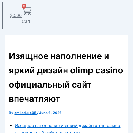
0
$
0.00
Cart
Изящное наполнение и
яркий дизайн olimp casino
официальный сайт
впечатляют
By
emileduke95
/
June 6, 2026
Изящное наполнение и яркий дизайн olimp casino
официальный сайт впечатляют