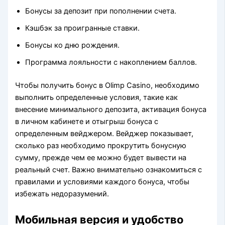
Бонусы за депозит при пополнении счета.
Кэшбэк за проигранные ставки.
Бонусы ко дню рождения.
Программа лояльности с накоплением баллов.
Чтобы получить бонус в Olimp Casino, необходимо
выполнить определенные условия, такие как
внесение минимального депозита, активация бонуса
в личном кабинете и отыгрыш бонуса с
определенным вейджером. Вейджер показывает,
сколько раз необходимо прокрутить бонусную
сумму, прежде чем ее можно будет вывести на
реальный счет. Важно внимательно ознакомиться с
правилами и условиями каждого бонуса, чтобы
избежать недоразумений.
Мобильная версия и удобство