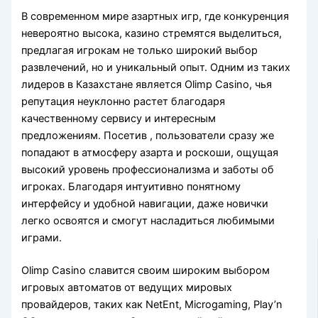
В современном мире азартных игр, где конкуренция
невероятно высока, казино стремятся выделиться,
предлагая игрокам не только широкий выбор
развлечений, но и уникальный опыт. Одним из таких
лидеров в Казахстане является Olimp Casino, чья
репутация неуклонно растет благодаря
качественному сервису и интересным
предложениям. Посетив , пользователи сразу же
попадают в атмосферу азарта и роскоши, ощущая
высокий уровень профессионализма и заботы об
игроках. Благодаря интуитивно понятному
интерфейсу и удобной навигации, даже новички
легко освоятся и смогут насладиться любимыми
играми.
Olimp Casino славится своим широким выбором
игровых автоматов от ведущих мировых
провайдеров, таких как NetEnt, Microgaming, Play’n