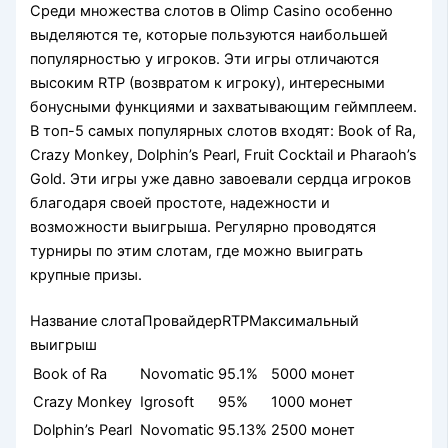
Среди множества слотов в Olimp Casino особенно
выделяются те, которые пользуются наибольшей
популярностью у игроков. Эти игры отличаются
высоким RTP (возвратом к игроку), интересными
бонусными функциями и захватывающим геймплеем.
В топ-5 самых популярных слотов входят: Book of Ra,
Crazy Monkey, Dolphin’s Pearl, Fruit Cocktail и Pharaoh’s
Gold. Эти игры уже давно завоевали сердца игроков
благодаря своей простоте, надежности и
возможности выигрыша. Регулярно проводятся
турниры по этим слотам, где можно выиграть
крупные призы.
Название слотаПровайдерRTPМаксимальный
выигрыш
Book of Ra
Novomatic
95.1%
5000 монет
Crazy Monkey
Igrosoft
95%
1000 монет
Dolphin’s Pearl
Novomatic
95.13%
2500 монет