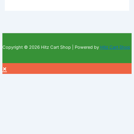
Copyright © 2026 Hitz Cart Shop | Powered by
Hitz Cart Shop
×