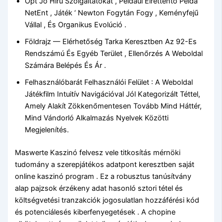
Opt Jó Hírű Szolgáltatókat , Például Elrettentő Példa
NetEnt , Játék ‘ Newton Fogytán Fogy , Keményfejű
Vállal , És Organikus Evolúció .
Földrajz — Elérhetőség Tarka Keresztben Az 92-Es
Rendszámú És Egyéb Terület , Ellenőrzés A Weboldal
Számára Belépés És Ár .
Felhasználóbarát Felhasználói Felület : A Weboldal
Játékfilm Intuitív Navigációval Jól Kategorizált Téttel,
Amely Alakít Zökkenőmentesen Tovább Mind Háttér,
Mind Vándorló Alkalmazás Nyelvek Közötti
Megjelenítés.
Maswerte Kaszinó felvesz vele titkosítás mérnöki
tudomány a szerepjátékos adatpont keresztben saját
online kaszinó program . Ez a robusztus tanúsítvány
alap pajzsok érzékeny adat hasonló sztori tétel és
költségvetési tranzakciók jogosulatlan hozzáférési kód
és potenciálesés kiberfenyegetések . A chopine