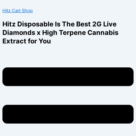
Skip
Menu
Hitz Cart Shop
to
content
Hitz Disposable Is The Best 2G Live
Diamonds x High Terpene Cannabis
Extract for You