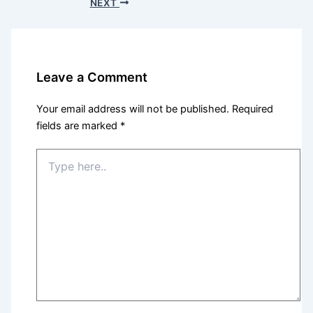
NEXT
Leave a Comment
Your email address will not be published.
Required
fields are marked
*
Type
here..