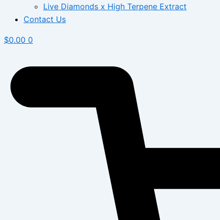
Live Diamonds x High Terpene Extract
Contact Us
$
0.00
0