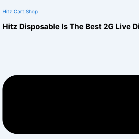
Skip
Menu
Hitz Cart Shop
to
content
Hitz Disposable Is The Best 2G Live 