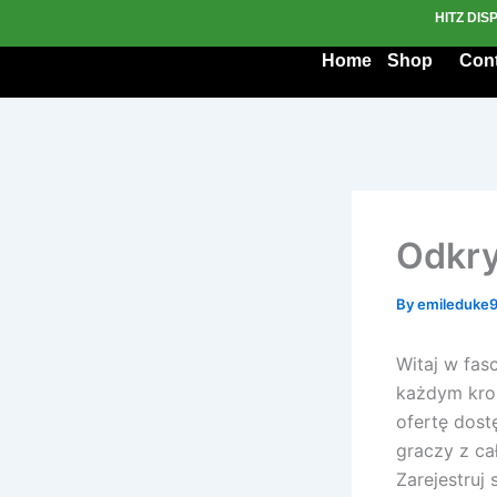
Skip
HITZ DI
to
Home
Shop
Cont
content
Odkry
By
emileduke
Witaj w fas
każdym krok
ofertę dos
graczy z ca
Zarejestruj 