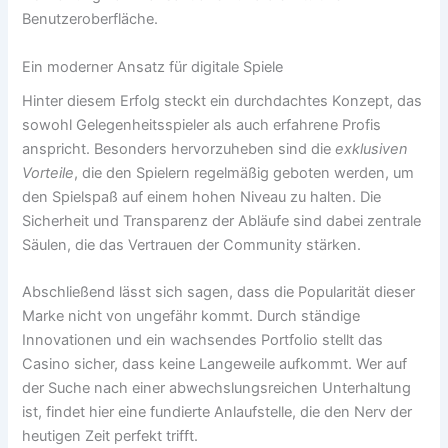
Benutzeroberfläche.
Ein moderner Ansatz für digitale Spiele
Hinter diesem Erfolg steckt ein durchdachtes Konzept, das
sowohl Gelegenheitsspieler als auch erfahrene Profis
anspricht. Besonders hervorzuheben sind die
exklusiven
Vorteile
, die den Spielern regelmäßig geboten werden, um
den Spielspaß auf einem hohen Niveau zu halten. Die
Sicherheit und Transparenz der Abläufe sind dabei zentrale
Säulen, die das Vertrauen der Community stärken.
Abschließend lässt sich sagen, dass die Popularität dieser
Marke nicht von ungefähr kommt. Durch ständige
Innovationen und ein wachsendes Portfolio stellt das
Casino sicher, dass keine Langeweile aufkommt. Wer auf
der Suche nach einer abwechslungsreichen Unterhaltung
ist, findet hier eine fundierte Anlaufstelle, die den Nerv der
heutigen Zeit perfekt trifft.