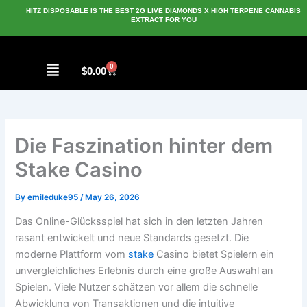
Skip
HITZ DISPOSABLE IS THE BEST 2G LIVE DIAMONDS X HIGH TERPENE CANNABIS
EXTRACT FOR YOU
to
content
Menu
0
Cart
$
0.00
Die Faszination hinter dem
Stake Casino
By
emileduke95
/
May 26, 2026
Das Online-Glücksspiel hat sich in den letzten Jahren
rasant entwickelt und neue Standards gesetzt. Die
moderne Plattform vom
stake
Casino bietet Spielern ein
unvergleichliches Erlebnis durch eine große Auswahl an
Spielen. Viele Nutzer schätzen vor allem die schnelle
Abwicklung von Transaktionen und die intuitive