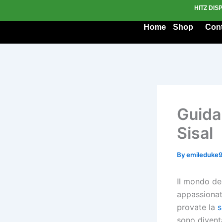
Skip
HITZ DI
to
Home
Shop
Cont
content
Guida
Sisal
By
emileduke
Il mondo del
appassionat
provate la
s
sono diventa