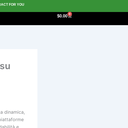
TRACT FOR YOU
0
Cart
$
0.00
 su
za dinamica,
 piattaforme
abilità e