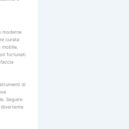
lle moderne
pre curata
a mobile,
li fortunati
rfaccia
strumenti di
eve
e. Seguire
 divertente