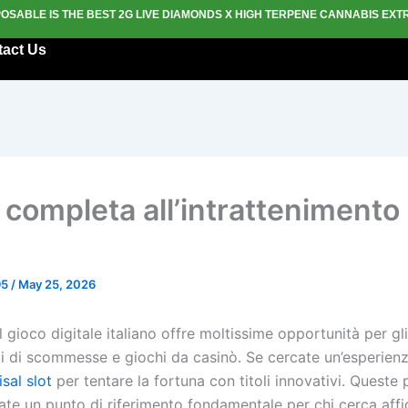
SPOSABLE IS THE BEST 2G LIVE DIAMONDS X HIGH TERPENE CANNABIS EX
act Us
 completa all’intrattenimento
95
/
May 25, 2026
 gioco digitale italiano offre moltissime opportunità per gli
i di scommesse e giochi da casinò. Se cercate un’esperien
isal slot
per tentare la fortuna con titoli innovativi. Queste
te un punto di riferimento fondamentale per chi cerca affid