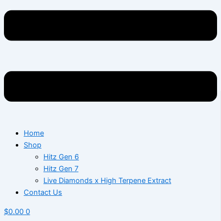
Home
Shop
Hitz Gen 6
Hitz Gen 7
Live Diamonds x High Terpene Extract
Contact Us
$
0.00
0