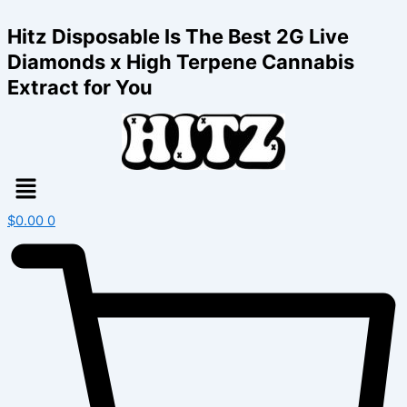
Skip
to
Hitz Disposable Is The Best 2G Live
content
Diamonds x High Terpene Cannabis
Extract for You
Menu
$
0.00
0