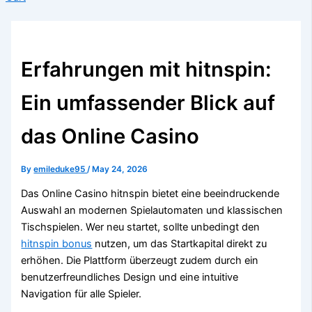
Erfahrungen mit hitnspin:
Ein umfassender Blick auf
das Online Casino
By
emileduke95
/
May 24, 2026
Das Online Casino hitnspin bietet eine beeindruckende
Auswahl an modernen Spielautomaten und klassischen
Tischspielen. Wer neu startet, sollte unbedingt den
hitnspin bonus
nutzen, um das Startkapital direkt zu
erhöhen. Die Plattform überzeugt zudem durch ein
benutzerfreundliches Design und eine intuitive
Navigation für alle Spieler.