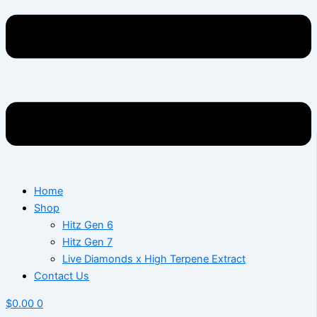
Home
Shop
Hitz Gen 6
Hitz Gen 7
Live Diamonds x High Terpene Extract
Contact Us
$
0.00
0