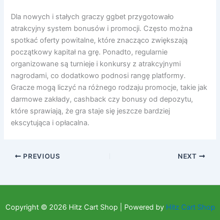
Dla nowych i stałych graczy ggbet przygotowało
atrakcyjny system bonusów i promocji. Często można
spotkać oferty powitalne, które znacząco zwiększają
początkowy kapitał na grę. Ponadto, regularnie
organizowane są turnieje i konkursy z atrakcyjnymi
nagrodami, co dodatkowo podnosi rangę platformy.
Gracze mogą liczyć na różnego rodzaju promocje, takie jak
darmowe zakłady, cashback czy bonusy od depozytu,
które sprawiają, że gra staje się jeszcze bardziej
ekscytująca i opłacalna.
PREVIOUS
NEXT
Copyright © 2026 Hitz Cart Shop | Powered by
Hitz Cart Shop