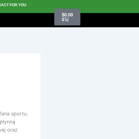
TRACT FOR YOU
Cart
$
0.00
0
ana sportu.
 płynną
wej oraz