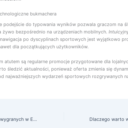
echnologiczne bukmachera
 podejście do typowania wyników pozwala graczom na śl
na żywo bezpośrednio na urządzeniach mobilnych.
Intuicyjn
 nawigacja po dyscyplinach sportowych jest wyjątkowo pro
nawet dla początkujących użytkowników.
atutem są regularne promocje przygotowane dla lojalnyc
rto śledzić aktualności, ponieważ oferta zmienia się dyna
 od najważniejszych wydarzeń sportowych rozgrywanych n
Sekrety wielkich wygranych w Eurojackpot