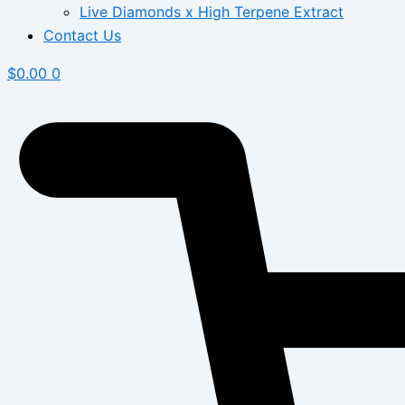
Live Diamonds x High Terpene Extract
Contact Us
$
0.00
0