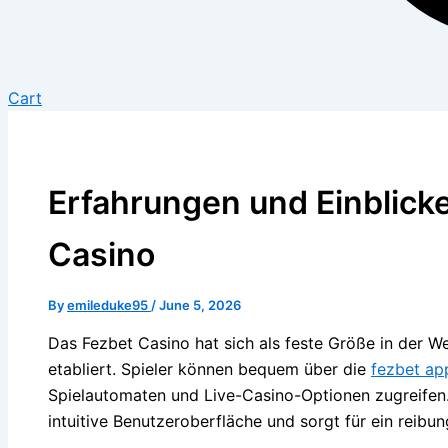
Cart
Erfahrungen und Einblicke
Casino
By
emileduke95
/
June 5, 2026
Das Fezbet Casino hat sich als feste Größe in der We
etabliert. Spieler können bequem über die
fezbet ap
Spielautomaten und Live-Casino-Optionen zugreifen. 
intuitive Benutzeroberfläche und sorgt für ein reibu