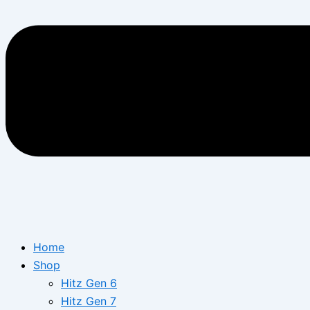
Home
Shop
Hitz Gen 6
Hitz Gen 7