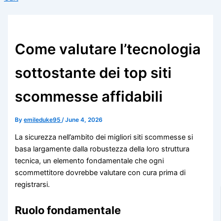
Come valutare l’tecnologia
sottostante dei top siti
scommesse affidabili
By
emileduke95
/
June 4, 2026
La sicurezza nell’ambito dei migliori siti scommesse si
basa largamente dalla robustezza della loro struttura
tecnica, un elemento fondamentale che ogni
scommettitore dovrebbe valutare con cura prima di
registrarsi.
Ruolo fondamentale