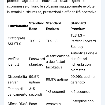
permette agli utenti di individuare quali migliori siti
scommesse offrono le soluzioni maggiormente evolute
in termini di sicurezza, prestazioni e affidabilità operativa.
Standard
Standard
Standard
Funzionalità
Base
Evoluto
Premium
TLS 1.3 +
Crittografia
TLS 1.2
TLS 1.3
Perfect Forward
SSL/TLS
Secrecy
Autenticazione a
Autenticazione
Verifica
Password
due fattori
a due fattori
identità
standard
richiesta con
facoltativa
biometria
Disponibilità
99.5%
99.99% uptime
99.9% uptime
server
uptime
garantito
Tempo di
3-5
1-2 secondi
< 1 secondo
caricamento
secondi
Enterprise con
Difesa DDoS
Base
Avanzata