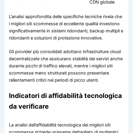
CDN globale
L’analisi approfondita delle specifiche tecniche rivela che
i migliori siti scommesse di eccellente qualità investono
significativamente in sistemi ridondanti, backup multipli e
ridondanti e soluzioni di protezione innovative.
Gli provider più consolidati adottano infrastrutture cloud
decentralizzate che assicurano stabilità dei servizi anche
durante picchi di traffico elevati, mentre i migliori siti
scommesse meno strutturati possono presentare
rallentamenti critici nei periodi di picco utenti.
Indicatori di affidabilità tecnologica
da verificare
La analisi dell’affidabilità tecnologica dei migliori siti
scommesse richiede un’esame dettagliato di molteplici