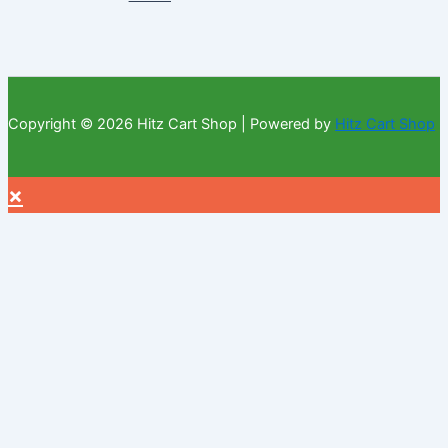
Copyright © 2026 Hitz Cart Shop | Powered by
Hitz Cart Shop
×