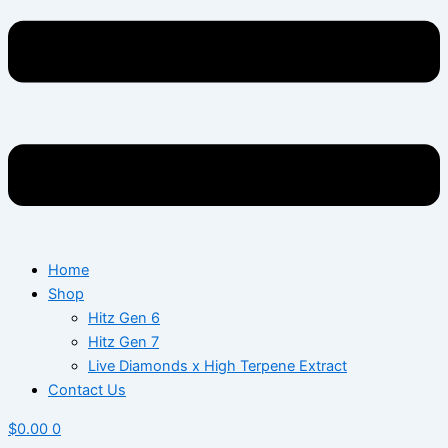
Home
Shop
Hitz Gen 6
Hitz Gen 7
Live Diamonds x High Terpene Extract
Contact Us
$
0.00
0