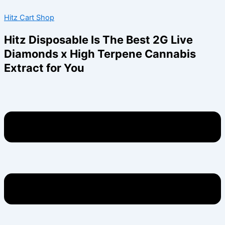
Skip
Menu
Hitz Cart Shop
to
content
Hitz Disposable Is The Best 2G Live
Diamonds x High Terpene Cannabis
Extract for You