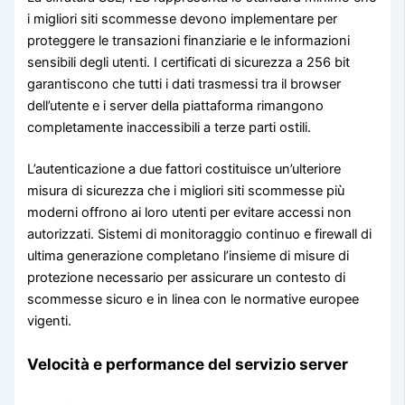
i migliori siti scommesse devono implementare per
proteggere le transazioni finanziarie e le informazioni
sensibili degli utenti. I certificati di sicurezza a 256 bit
garantiscono che tutti i dati trasmessi tra il browser
dell’utente e i server della piattaforma rimangono
completamente inaccessibili a terze parti ostili.
L’autenticazione a due fattori costituisce un’ulteriore
misura di sicurezza che i migliori siti scommesse più
moderni offrono ai loro utenti per evitare accessi non
autorizzati. Sistemi di monitoraggio continuo e firewall di
ultima generazione completano l’insieme di misure di
protezione necessario per assicurare un contesto di
scommesse sicuro e in linea con le normative europee
vigenti.
Velocità e performance del servizio server