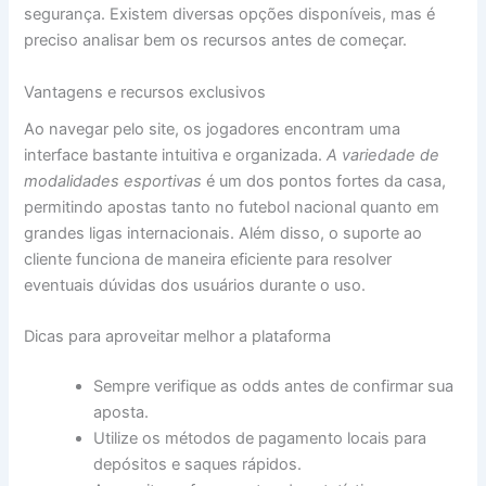
segurança. Existem diversas opções disponíveis, mas é
preciso analisar bem os recursos antes de começar.
Vantagens e recursos exclusivos
Ao navegar pelo site, os jogadores encontram uma
interface bastante intuitiva e organizada.
A variedade de
modalidades esportivas
é um dos pontos fortes da casa,
permitindo apostas tanto no futebol nacional quanto em
grandes ligas internacionais. Além disso, o suporte ao
cliente funciona de maneira eficiente para resolver
eventuais dúvidas dos usuários durante o uso.
Dicas para aproveitar melhor a plataforma
Sempre verifique as odds antes de confirmar sua
aposta.
Utilize os métodos de pagamento locais para
depósitos e saques rápidos.