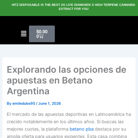
Skip
HITZ DISPOSABLE IS THE BEST 2G LIVE DIAMONDS X HIGH TERPENE CANNABIS
EXTRACT FOR YOU
to
content
Cart
Menu
$
0.00
0
Explorando las opciones de
apuestas en Betano
Argentina
By
emileduke95
/
June 1, 2026
El mercado de las apuestas deportivas en Latinoamérica ha
crecido notablemente en los últimos años. Si buscas las
mejores cuotas, la plataforma
betano pba
destaca por su
amplia oferta para usuarios exigentes. Esta casa combina