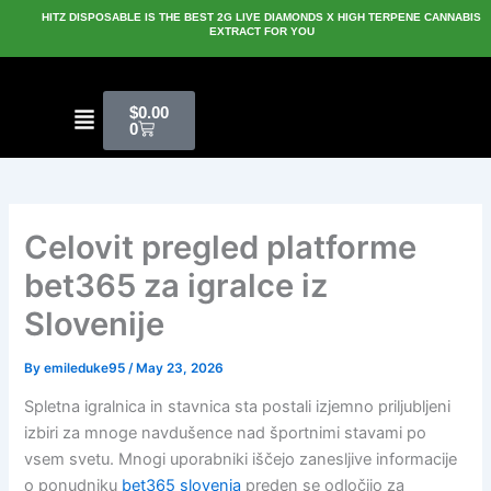
Skip
HITZ DISPOSABLE IS THE BEST 2G LIVE DIAMONDS X HIGH TERPENE CANNABIS
EXTRACT FOR YOU
to
content
Cart
Menu
$
0.00
0
Celovit pregled platforme
bet365 za igralce iz
Slovenije
By
emileduke95
/
May 23, 2026
Spletna igralnica in stavnica sta postali izjemno priljubljeni
izbiri za mnoge navdušence nad športnimi stavami po
vsem svetu. Mnogi uporabniki iščejo zanesljive informacije
o ponudniku
bet365 slovenia
preden se odločijo za