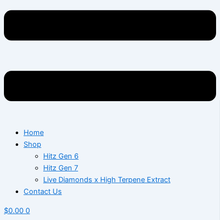
Home
Shop
Hitz Gen 6
Hitz Gen 7
Live Diamonds x High Terpene Extract
Contact Us
$
0.00
0