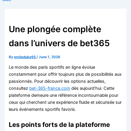
Une plongée complète
dans l’univers de bet365
By
emileduke95
/
June 1, 2026
Le monde des paris sportifs en ligne évolue
constamment pour offrir toujours plus de possibilités aux
passionnés. Pour découvrir les options actuelles,
consultez
bet-365-france.com
dès aujourd’hui. Cette
plateforme demeure une référence incontournable pour
ceux qui cherchent une expérience fluide et sécurisée sur
leurs événements sportifs favoris.
Les points forts de la plateforme