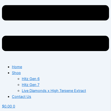
Home
Shop
Hitz Gen 6
Hitz Gen 7
Live Diamonds x High Terpene Extract
Contact Us
$
0.00
0