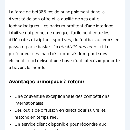
La force de bet365 réside principalement dans la
diversité de son offre et la qualité de ses outils
technologiques. Les parieurs profitent d’une interface
intuitive qui permet de naviguer facilement entre les
différentes disciplines sportives, du football au tennis en
passant par le basket.
La réactivité des cotes
et la
profondeur des marchés proposés font partie des
éléments qui fidélisent une base d’utilisateurs importante
à travers le monde.
Avantages principaux à retenir
Une couverture exceptionnelle des compétitions
internationales.
Des outils de diffusion en direct pour suivre les
matchs en temps réel.
Un service client disponible pour répondre aux