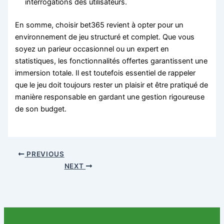
interrogations des utilisateurs.
En somme, choisir bet365 revient à opter pour un
environnement de jeu structuré et complet. Que vous
soyez un parieur occasionnel ou un expert en
statistiques, les fonctionnalités offertes garantissent une
immersion totale. Il est toutefois essentiel de rappeler
que le jeu doit toujours rester un plaisir et être pratiqué de
manière responsable en gardant une gestion rigoureuse
de son budget.
PREVIOUS
NEXT