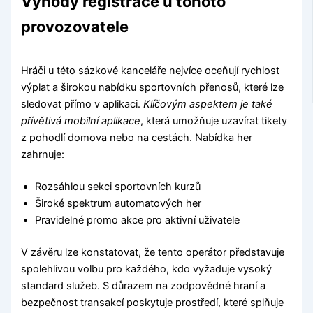
Výhody registrace u tohoto
provozovatele
Hráči u této sázkové kanceláře nejvíce oceňují rychlost
výplat a širokou nabídku sportovních přenosů, které lze
sledovat přímo v aplikaci.
Klíčovým aspektem je také
přívětivá mobilní aplikace
, která umožňuje uzavírat tikety
z pohodlí domova nebo na cestách. Nabídka her
zahrnuje:
Rozsáhlou sekci sportovních kurzů
Široké spektrum automatových her
Pravidelné promo akce pro aktivní uživatele
V závěru lze konstatovat, že tento operátor představuje
spolehlivou volbu pro každého, kdo vyžaduje vysoký
standard služeb. S důrazem na zodpovědné hraní a
bezpečnost transakcí poskytuje prostředí, které splňuje