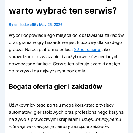
warto wybrać ten serwis?
By
emileduke95
/
May 25, 2026
Wybór odpowiedniego miejsca do obstawiania zakładów
oraz grania w gry hazardowe jest kluczowy dla każdego
gracza. Nasza platforma poleca
22bet casino
jako
sprawdzone rozwiązanie dla użytkowników ceniących
nowoczesne funkcje. Serwis ten oferuje szeroki dostęp
do rozrywki na najwyższym poziomie.
Bogata oferta gier i zakładów
Użytkownicy tego portalu mogą korzystać z tysięcy
automatów, gier stołowych oraz profesjonalnego kasyna
na żywo z prawdziwymi krupierami.
Dzięki intuicyjnemu
interfejsowi nawigacja między sekcjami zakładów