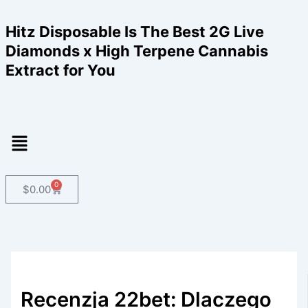
Skip
to
Hitz Disposable Is The Best 2G Live
content
Diamonds x High Terpene Cannabis
Extract for You
Menu
0
Cart
$
0.00
Recenzja 22bet: Dlaczego