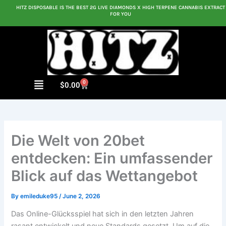
Skip
HITZ DISPOSABLE IS THE BEST 2G LIVE DIAMONDS X HIGH TERPENE CANNABIS EXTRACT
FOR YOU
to
content
Menu
0
Cart
$
0.00
Die Welt von 20bet
entdecken: Ein umfassender
Blick auf das Wettangebot
By
emileduke95
/
June 2, 2026
Das Online-Glücksspiel hat sich in den letzten Jahren